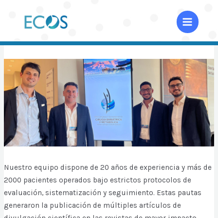
Ir
al
Main
contenido
Menu
Nuestro equipo dispone de 20 años de experiencia y más de
2000 pacientes operados bajo estrictos protocolos de
evaluación, sistematización y seguimiento. Estas pautas
generaron la publicación de múltiples artículos de
divulgación científica en las revistas de mayor impacto